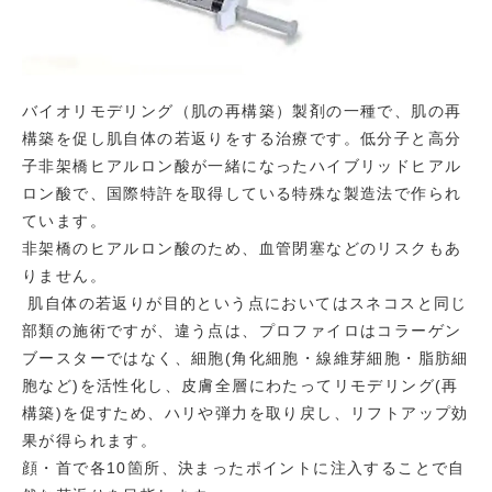
バイオリモデリング（肌の再構築）製剤の一種で、肌の再
構築を促し肌自体の若返りをする治療です。低分子と高分
子非架橋ヒアルロン酸が一緒になったハイブリッドヒアル
ロン酸で、国際特許を取得している特殊な製造法で作られ
ています。
非架橋のヒアルロン酸のため、血管閉塞などのリスクもあ
りません。
肌自体の若返りが目的という点においてはスネコスと同じ
部類の施術ですが、違う点は、プロファイロはコラーゲン
ブースターではなく、細胞(角化細胞・線維芽細胞・脂肪細
胞など)を活性化し、皮膚全層にわたってリモデリング(再
構築)を促すため、ハリや弾力を取り戻し、リフトアップ効
果が得られます。
顔・首で各10箇所、決まったポイントに注入することで自