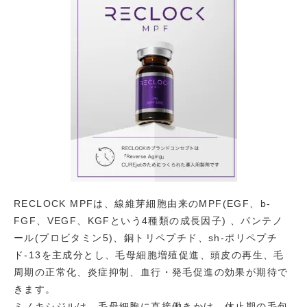
RECLOCK MPFは、線維芽細胞由来のMPF(EGF、b-
FGF、VEGF、KGFという4種類の成長因子) 、パンテノ
ール(プロビタミン5)、銅トリペプチド、sh-ポリペプチ
ド-13を主成分とし、毛母細胞増殖促進、頭皮の再生、毛
周期の正常化、炎症抑制、血行・発毛促進の効果が期待で
きます。
ミノキシジルは、毛母細胞に直接働きかけ、休止期の毛包