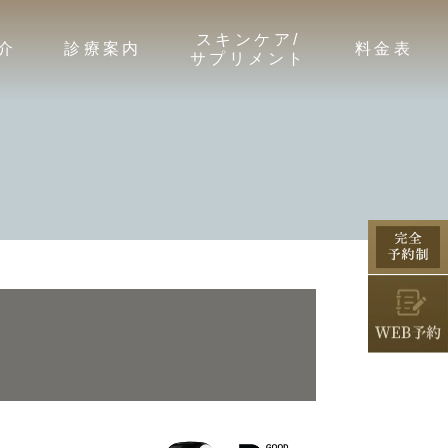
スキンケア/
介
診療案内
料金表
サプリメント
a(DREX)
アートメイク
アクセス
ハイドラフェイシャル
Cellnew+/NOV
NAVISION DR.
スモン ピュアクリスタルカプセル
POTENZA
エクエル
ウルトラフォーマー3（シュリンク）
XERF（ザーフ）
サーマクールFLX