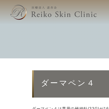
美容外科
ZO SKIN HEALTH
REVISION SKINCAR
美容皮膚
初めて
Reikoおまかせたるみ治療プログラム
MDEAR
Marini Skin Solutions
メソナJ
ピーリング
ダーマペン４
注射/点滴治療
サブシジョン
ベビーコラーゲン
ダーマペン４は専用の極細針(33G)が