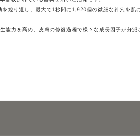
動を繰り返し、最大で1秒間に1,920個の微細な針穴を肌
VbeamII
CO2RE
再生能力を高め、皮膚の修復過程で様々な成長因子が分泌
ダーマペン4