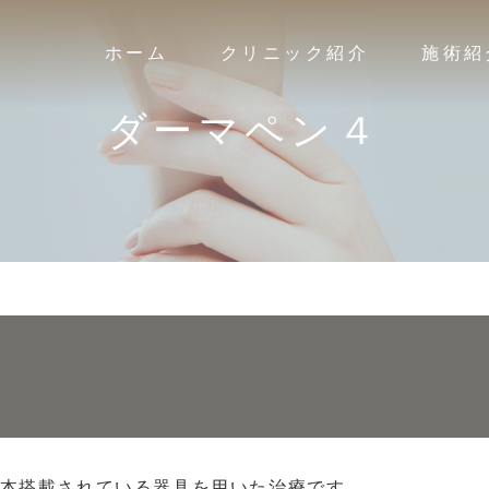
ホーム
クリニック紹介
施術紹
ダーマペン４
E
科
の方へ
キュアジェット
POLA MEDICAL
美容外科
医師紹介
栄養解析
当院の特徴
GAUDI SKIN
保険診療
院内紹介
Lekark
医療
コラージュリペア
ヒアルロン酸
enisieグローパックCL+
メル
ボトックス
美白内服/メディカルサプリ（MSSサプリ）
スレッドリフト
ショッピングリフト
ピコレーザー（Pico Way）
Gentle Max Pro
16本搭載されている器具を用いた治療です。